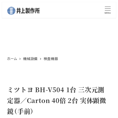
メ
イ
MENU
ン
コ
検査機器
ン
テ
ン
ツ
ホーム
機械設備
検査機器
へ
移
動
ミツトヨ BH-V504 1台 三次元測
定器／Carton 40倍 2台 実体顕微
鏡（手前）