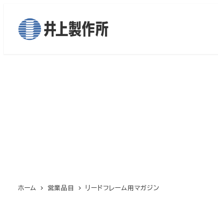
メ
イ
ン
コ
ン
テ
ン
ツ
へ
移
動
ホーム
営業品目
リードフレーム用マガジン